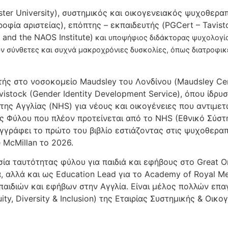
r University), συστημικός και οικογενειακός ψυχοθεραπευ
ροφία αριστείας), επόπτης – εκπαιδευτής (PGCert – Tavis
and the NAOS Institute)
και υποψήφιος διδάκτορας ψυχολογίας
υν σύνθετες και συχνά μακροχρόνιες δυσκολίες, όπως διατροφικ
ής στο νοσοκομείο Maudsley του Λονδίνου (Maudsley Centr
Tavistock (Gender Identity Development Service), όπου ίδ
ης Αγγλίας (NHS) για νέους και οικογένειες που αντιμετ
 Φύλου που πλέον προτείνεται από το NHS (Εθνικό Σύστη
υγγράφει το πρώτο του βιβλίο εστιάζοντας στις ψυχοθερα
e McMillan το 2026.
α ταυτότητας φύλου για παιδιά και εφήβους στο Great Or
 αλλά και ως Education Lead για το Academy of Royal Me
 παιδιών και εφήβων στην Αγγλία. Είναι μέλος πολλών ε
ty, Diversity & Inclusion) της Εταιρίας Συστημικής & Οι