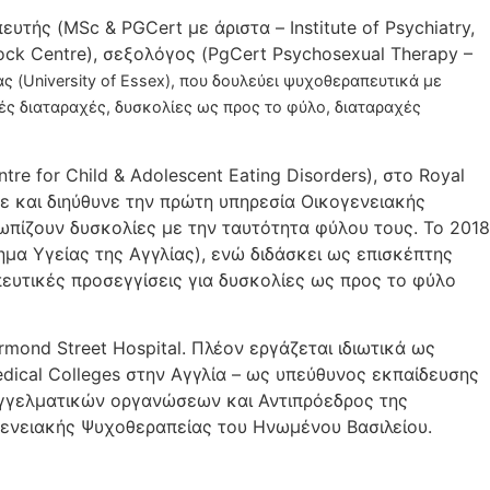
τής (MSc & PGCert με άριστα – Institute of Psychiatry,
tock Centre), σεξολόγος (PgCert Psychosexual Therapy –
 (University of Essex), που δουλεύει ψυχοθεραπευτικά με
ές διαταραχές, δυσκολίες ως προς το φύλο, διαταραχές
e for Child & Adolescent Eating Disorders), στο Royal
ρυσε και διηύθυνε την πρώτη υπηρεσία Οικογενειακής
ωπίζουν δυσκολίες με την ταυτότητα φύλου τους. Το 2018
μα Υγείας της Αγγλίας), ενώ διδάσκει ως επισκέπτης
πευτικές προσεγγίσεις για δυσκολίες ως προς το φύλο
mond Street Hospital. Πλέον εργάζεται ιδιωτικά ως
dical Colleges στην Αγγλία – ως υπεύθυνος εκπαίδευσης
παγγελματικών οργανώσεων και Αντιπρόεδρος της
κογενειακής Ψυχοθεραπείας του Ηνωμένου Βασιλείου.