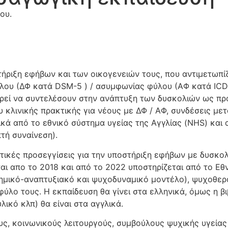
ου.
στήριξη εφήβων και των οικογενειών τους, που αντιμετωπ
ύλου (ΔΦ κατά DSM-5 ) / ασυμφωνίας φύλου (ΑΦ κατά ICD-
εί να συντελέσουν στην ανάπτυξη των δυσκολιών ως προς
υ κλινικής πρακτικής για νέους με ΔΦ / ΑΦ, συνδέσεις με
ά από το εθνικό σύστημα υγείας της Αγγλίας (NHS) και α
τή συναίνεση).
υτικές προσεγγίσεις για την υποστήριξη εφήβων με δυσκο
ι απο το 2018 και από το 2022 υποστηρίζεται από το Εθν
τημικό-αναπτυξιακό και ψυχοδυναμικό μοντέλο), ψυχοθερα
φύλο τους. Η εκπαίδευση θα γίνει στα ελληνικά, όμως η β
ικό κλπ) θα είναι στα αγγλικά.
, κοινωνικούς λειτουργούς, συμβούλους ψυχικής υγείας 