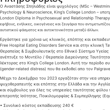
Ο Αναστάσης Σπηλιάδης είναι ψυχολόγος (MSc – Westminste
Psychology & Neuroscience, King’s College London – υποτ
London Diploma in Psychosexual and Relationship Therapy 
εφήβους, ενήλικες, οικογένειες και ζευγάρια που αντιμετωπίζο
αυτιστικού φάσματος και αυτοκτονικότητα μεταξύ άλλων.
Εργάστηκε για χρόνια ως κλινικός, επόπτης και εκπαιδευτ
Free Hospital Eating Disorders Service και στην κλινική 
Θεραπείας & Συμβουλευτικής στο Εθνικό Σύστημα Υγείας τ
ανέπτυξε το Μοντέλο / Θεραπεία Διερεύνησης Ταυτότητας
λέκτορας στο King’s College London. Αυτή την περίοδο σ
(gender-related distress) που θα εκδοθεί απο τον Palgrav
Μέχρι το Δεκέμβριο του 2023 εργαζόταν στην νεα υπηρεσί
ψυχοθεραπευτής και επόπτης στην Ελλάδα και την Αγγλία,
και σύμβουλος για όλες τις υπηρεσίες ταυτότητας φύλου
επιτροπής Ισότητας, Ποικιλομορφίας & Συμπερίληψης (Equi
• Συνολικό κόστος εκπαίδευσης 240 €