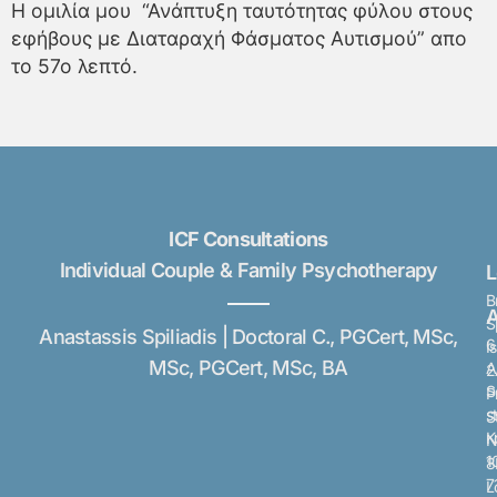
Η ομιλία μου “Ανάπτυξη ταυτότητας φύλου στους
εφήβους με Διαταραχή Φάσματος Αυτισμού” απο
το 57ο λεπτό.
ICF Consultations
Individual Couple & Family Psychotherapy
B
A
S
Anastassis Spiliadis | Doctoral C., PGCert, MSc,
6
I
MSc, PGCert, MSc, BA
A
2
S
P
s
S
K
N
1
8
7
L