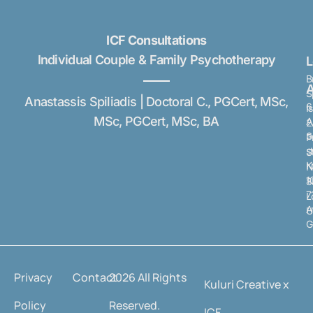
ICF Consultations
Individual Couple & Family Psychotherapy
B
A
S
Anastassis Spiliadis | Doctoral C., PGCert, MSc,
6
I
MSc, PGCert, MSc, BA
A
2
S
P
s
S
K
N
1
8
7
L
A
U
G
Privacy
Contact
2026 All Rights
Kuluri Creative x
Policy
Reserved.
ICF