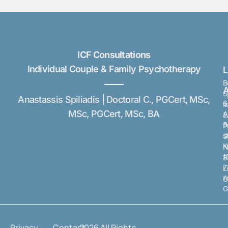
ICF Consultations
Individual Couple & Family Psychotherapy
B
A
S
Anastassis Spiliadis | Doctoral C., PGCert, MSc,
6
I
MSc, PGCert, MSc, BA
A
2
S
P
s
S
K
N
1
8
7
L
A
U
G
Privacy
Contact
2026 All Rights